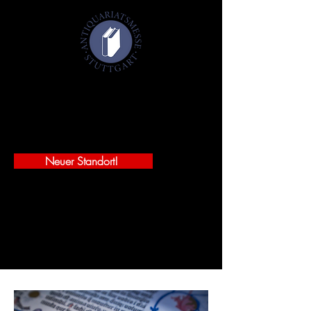
Antiquariatsmesse Stuttgart 2027
29.-31. Januar 2027
Württembergischer Kunstverein
Schlossplatz 2 - 70173 Stuttgart
Neuer Standort!
JETZT FREIKARTEN SICHERN!