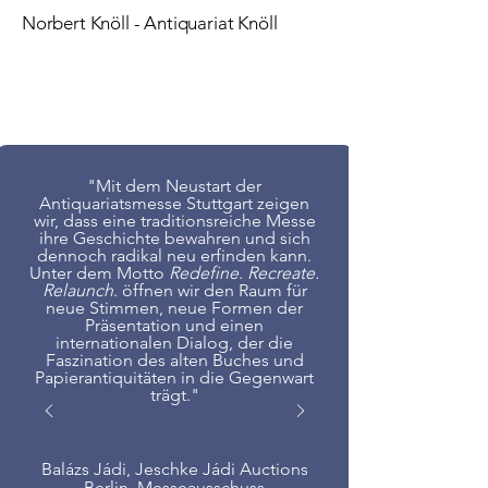
Norbert Knöll - Antiquariat Knöll
Thomas
"Mit dem Neustart der
Antiquariatsmesse Stuttgart zeigen
wir, dass eine traditionsreiche Messe
ihre Geschichte bewahren und sich
dennoch radikal neu erfinden kann.
Unter dem Motto
Redefine. Recreate.
Relaunch
. öffnen wir den Raum für
neue Stimmen, neue Formen der
Präsentation und einen
internationalen Dialog, der die
Faszination des alten Buches und
Papierantiquitäten in die Gegenwart
trägt."
Balázs Jádi, Jeschke Jádi Auctions
Berlin, Messeausschuss