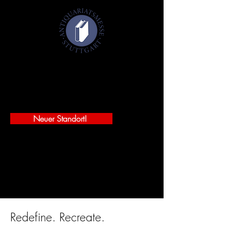
Antiquariatsmesse Stuttgart 2027
29.-31. Januar 2027
Württembergischer Kunstverein
Schlossplatz 2 - 70173 Stuttgart
Neuer Standort!
JETZT FREIKARTEN SICHERN!
Redefine. Recreate.