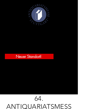
Antiquariatsmesse Stuttgart 2027
29.-31. Januar 2027
Württembergischer Kunstverein
Schlossplatz 2 - 70173 Stuttgart
Neuer Standort!
JETZT FREIKARTEN SICHERN!
64.
ANTIQUARIATSMESS